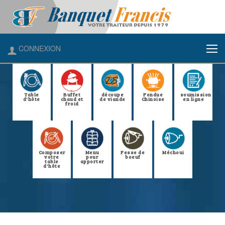
CONNEXION
Table
Buffet
découpe
Fondue
soumission
d'hôte
chaud et
de viande
Chinoise
en ligne
froid
Composer
Menu
Fesse de
Méchoui
votre
pour
boeuf
table
apporter
d'hôte